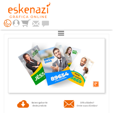
Baixe o gabarito
Dificuldades?
deste produto
Envie suas dúvidas!