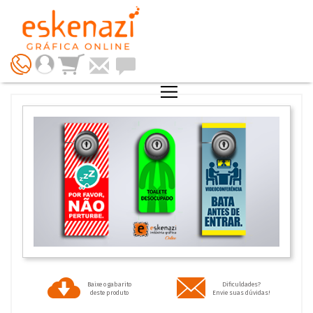
Baixe o gabarito
Dificuldades?
deste produto
Envie suas dúvidas!