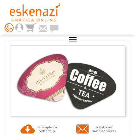
Baixe o gabarito
Dificuldades?
deste produto
Envie suas dúvidas!