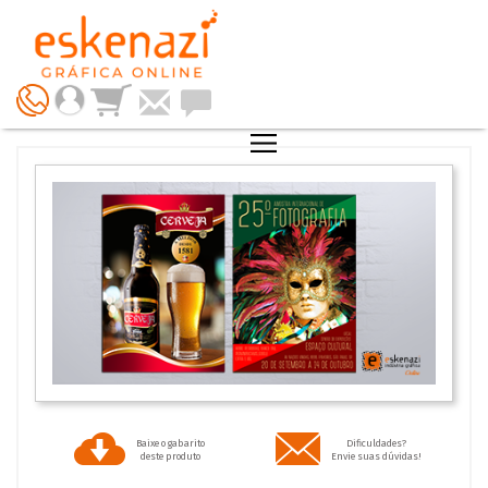
Baixe o gabarito
Dificuldades?
deste produto
Envie suas dúvidas!