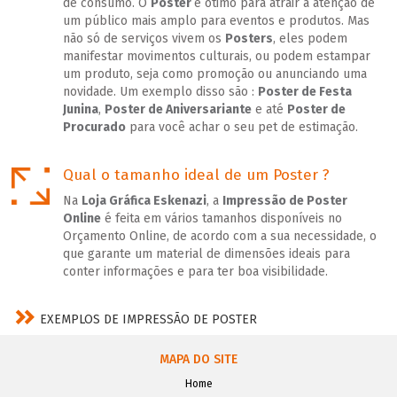
de consumo. O
Poster
é ótimo para atrair a atenção de
um público mais amplo para eventos e produtos. Mas
não só de serviços vivem os
Posters
, eles podem
manifestar movimentos culturais, ou podem estampar
um produto, seja como promoção ou anunciando uma
novidade. Um exemplo disso são :
Poster de Festa
Junina
,
Poster de
Aniversariante
e até
Poster de
Procurado
para você achar o seu pet de estimação.
Qual o tamanho ideal de um Poster ?
Na
Loja Gráfica Eskenazi
, a
Impressão de Poster
Online
é feita em vários tamanhos disponíveis no
Orçamento Online, de acordo com a sua necessidade, o
que garante um material de dimensões ideais para
conter informações e para ter boa visibilidade.
EXEMPLOS DE IMPRESSÃO DE POSTER
MAPA DO SITE
Home